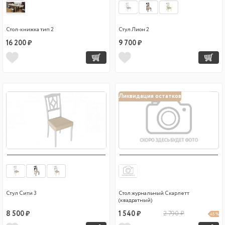
Стол-книжка тип 2
Стул Лион 2
16 200 ₽
9 700 ₽
Ликвидация остатков
Стул Сити 3
Стол журнальный Скарлетт
(квадратный)
8 500 ₽
1 540 ₽
2 790 ₽
45 %