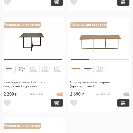
Ликвидация остатков
Ликвидация остатков
Стол журнальный Скарлетт
Стол журнальный Скарлетт
(квадратный) с рамкой
(прямоугольный)
2 200 ₽
4 000 ₽
2 690 ₽
4 880 ₽
45 %
45 %
Ликвидация остатков