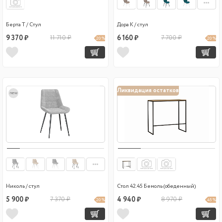
Берта Т / Стул
Дора К / стул
9 370 ₽
11 710 ₽
6 160 ₽
7 700 ₽
20 %
20 %
Ликвидация остатков
new
Николь / стул
Стол 42.45 Бемоль (обеденный)
5 900 ₽
7 370 ₽
4 940 ₽
8 970 ₽
20 %
45 %