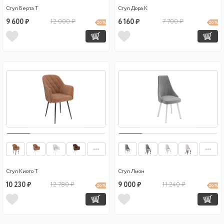
Стул Берта Т
Стул Дора К
9 600 ₽
12 000 ₽
6 160 ₽
7 700 ₽
20 %
20 %
Стул Киото Т
Стул Лион
10 230 ₽
12 780 ₽
9 000 ₽
11 240 ₽
20 %
20 %