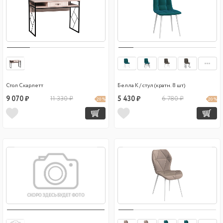
Стол Скарлетт
Белла К / стул (кратн. 8 шт)
9 070 ₽
11 330 ₽
5 430 ₽
6 780 ₽
20 %
20 %