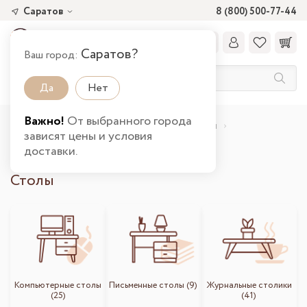
Саратов
8 (800) 500-77-44
Саратов?
Ваш город:
Да
Нет
Важно!
От выбранного города
Главная
Каталог товаров
Столы и стулья
зависят цены и условия
Столы и стулья в Саратове
доставки.
Столы
Компьютерные столы
Письменные столы (9)
Журнальные столики
(25)
(41)