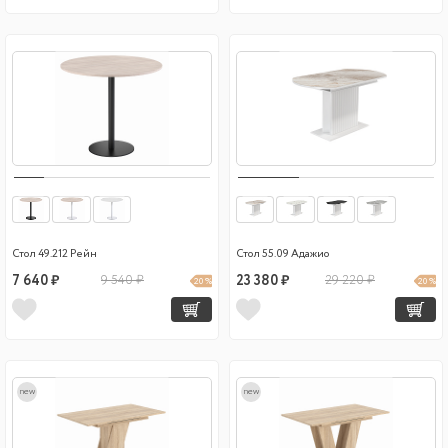
Стол 49.212 Рейн
Стол 55.09 Адажио
7 640 ₽
9 540 ₽
23 380 ₽
29 220 ₽
20 %
20 %
new
new