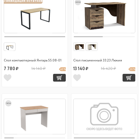
Ликвидация остатков
wow
Стол компьютерный Янтарь 55.08-01
Стол письменный 33.23 Лючия
7 780 ₽
14 140 ₽
13 140 ₽
16 420 ₽
45 %
20 %
new