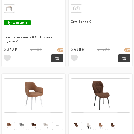
Стул Белла К
Лучшая цена
Стол письменный 89.13 Прайм (с
ящиками)
5 370 ₽
6 710 ₽
5 430 ₽
6 780 ₽
20 %
20 %