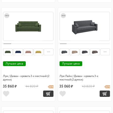
new
new
Лучшая цена
Лучшая цена
Луи / Диван - кровать 3-х местный (2
Луи Лайн / Диван - кровать 3-х
думки)
местный (2 думки)
35 860 ₽
44 820 ₽
35 060 ₽
43 820 ₽
20 %
20 %