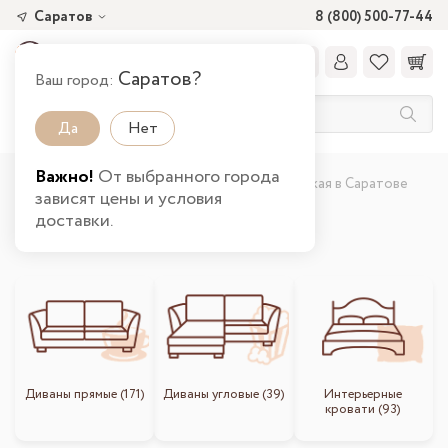
Саратов
8 (800) 500-77-44
Саратов?
Ваш город:
Да
Нет
Важно!
От выбранного города
Главная
Каталог товаров
Мягкая
Мягкая в Саратове
зависят цены и условия
доставки.
Мягкая мебель
Диваны прямые (171)
Диваны угловые (39)
Интерьерные
кровати (93)