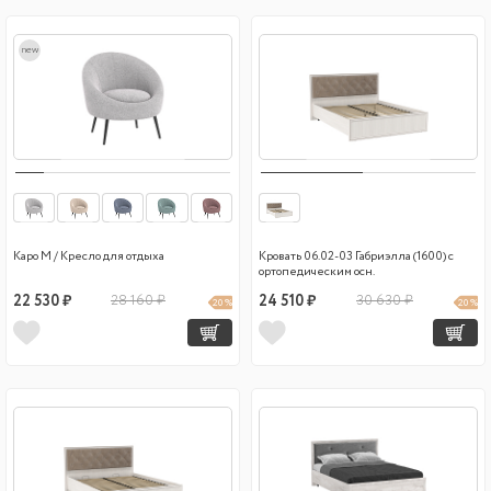
new
Каро М / Кресло для отдыха
Кровать 06.02-03 Габриэлла (1600) с
ортопедическим осн.
22 530 ₽
28 160 ₽
24 510 ₽
30 630 ₽
20 %
20 %