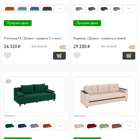
Лучшая цена
Лучшая цена
Ричмонд М / Диван - кровать 3-х мест
Роджерс / Диван - кровать угловой
24 320 ₽
30 390 ₽
29 200 ₽
36 490 ₽
20 %
20 %
new