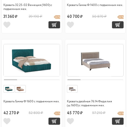
Кровать 32.25-02 Венеция (1600) с
Кровать Гамма Ф 1400 с подъемным мех.
подъемным мех.
31 360 ₽
39 190 ₽
40 700 ₽
50 870 ₽
20 %
20 %
Кровать Гамма Ф 1600 с подъемным мех.
Кровать двойная 76.14 Фиделия
(ш.1600) с подъемным мех.
42 270 ₽
52 830 ₽
45 770 ₽
57 210 ₽
20 %
20 %