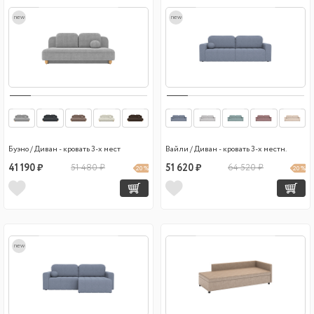
new
new
Буэно / Диван - кровать 3-х мест
Вайли / Диван - кровать 3-х местн.
41 190 ₽
51 480 ₽
51 620 ₽
64 520 ₽
20 %
20 %
new