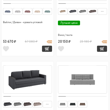
Вайли / Диван - кровать угловой
Лучшая цена
Вико / тахта
53 670 ₽
67 080 ₽
20 150 ₽
25 180 ₽
20 %
20 %