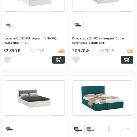
Кровать 06.02-03 Габриэлла (1600) с
Кровать 32.25-02 Венеция (1600) с
подъемным мех.
ортопедическим осн.
32 890 ₽
41 110 ₽
22 970 ₽
28 710 ₽
20 %
20 %