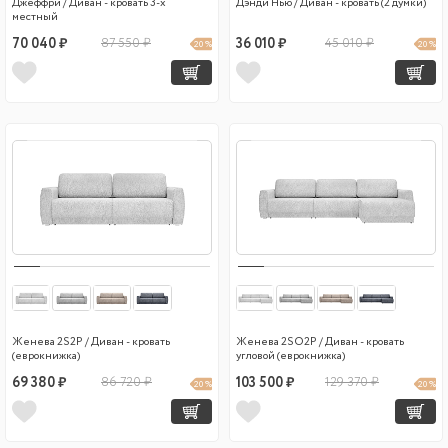
Джеффри / Диван - кровать 3-х
Дэнди Нью / Диван - кровать (2 думки)
местный
70 040 ₽
87 550 ₽
36 010 ₽
45 010 ₽
20 %
20 %
Женева 2S2P / Диван - кровать
Женева 2SO2P / Диван - кровать
(еврокнижка)
угловой (еврокнижка)
69 380 ₽
86 720 ₽
103 500 ₽
129 370 ₽
20 %
20 %