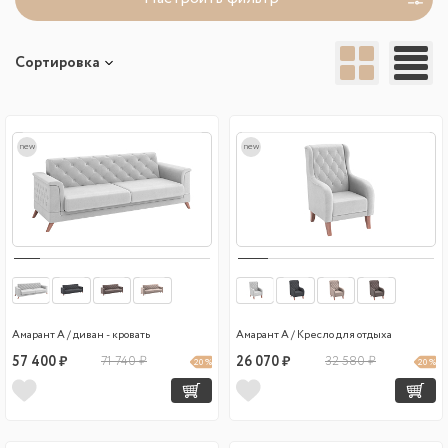
Сортировка
new
new
Амарант А / диван - кровать
Амарант А / Кресло для отдыха
57 400 ₽
71 740 ₽
26 070 ₽
32 580 ₽
20 %
20 %