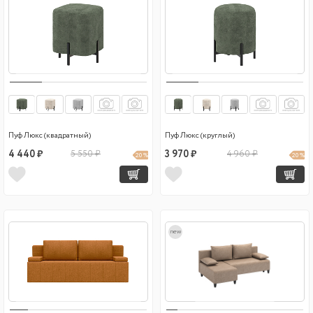
Пуф Люкс (квадратный)
Пуф Люкс (круглый)
4 440 ₽
5 550 ₽
3 970 ₽
4 960 ₽
20 %
20 %
new