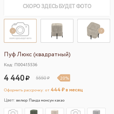
Пуф Люкс (квадратный)
Код: П00415536
4 440
5550
20%
444
₽ в месяц
Оформить рассрочку: от
Цвет:
велюр Панда монсун какао