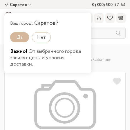
Саратов
8 (800) 500-77-44
Саратов?
Ваш город:
Да
Нет
Важно!
От выбранного города
Главная
Каталог товаров
Гостиная
зависят цены и условия
Пуфы и банкетки
Пуф Люкс (квадратный) в Саратове
доставки.