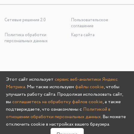
Сетевые решения 2.0
Пользовательское
соглашение
Политика обработки
Карта сайта
персональных данных
ООО «УЮТНО И ТОЧКА», ОГРН: 1245200020636
Этот сайт использует
сервис веб-аналитики Яндекс
603107, Нижегородская область, г. Нижний Новгород, пр-
Метрика
. Мы также используем
файлы cookie
, чтобы
кт Гагарина, д. 178/1
улучшить работу сайта. Продолжая использовать сайт,
вы
соглашаетесь на обработку файлов cookie
, а также
подтверждаете, что ознакомлены с
Политикой в
отношении обработки персональных данных
. Вы можете
Олмеко © 2004 -
2026
отключить cookie в настройках вашего браузера.
0